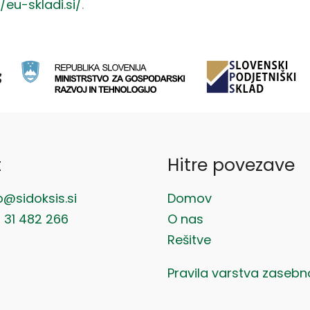
//eu-skladi.si/
.
t
Hitre povezave
o@sidoksis.si
Domov
 31 482 266
O nas
Rešitve
Pravila varstva zasebn