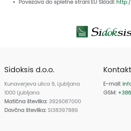
Povezava do spletne strani EU Skladi:
http:
Sidoksis d.o.o.
Kontak
Kunaverjeva ulica 9, Ljubljana
E-mail:
inf
1000 Ljubljana
GSM:
+386
Matična številka:
3926087000
Davčna številka:
SI38397889